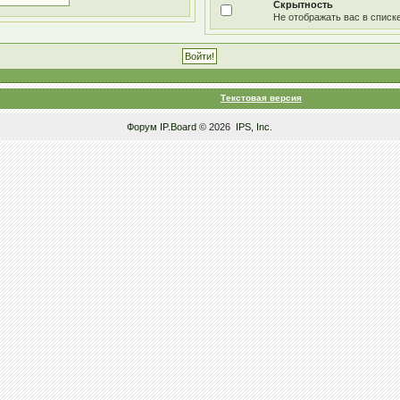
Скрытность
Не отображать вас в списк
Текстовая версия
Форум
IP.Board
© 2026
IPS, Inc
.