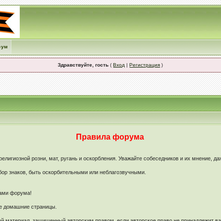
рум
Здравствуйте, гость
(
Вход
|
Регистрация
)
Правила форума
лигиозной розни, мат, ругань и оскорбления. Уважайте собеседников и их мнение, да
ор знаков, быть оскорбительными или неблагозвучными.
рами форума!
ые домашние страницы.
й материал, защищенный авторским правом, если авторское право не принадлежит в