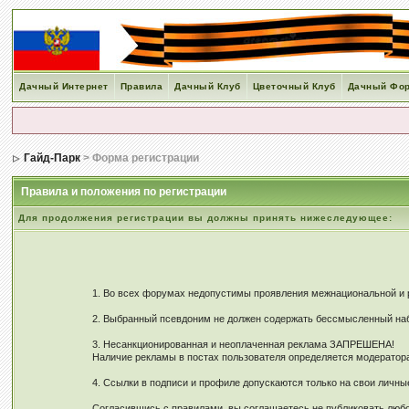
Дачный Интернет
Правила
Дачный Клуб
Цветочный Клуб
Дачный Фо
Гайд-Парк
> Форма регистрации
Правила и положения по регистрации
Для продолжения регистрации вы должны принять нижеследующее:
1. Во всех форумах недопустимы проявления межнациональной и ре
2. Выбранный псевдоним не должен содержать бессмысленный наб
3. Несанкционированная и неоплаченная реклама ЗАПРЕШЕНА!
Наличие рекламы в постах пользователя определяется модерато
4. Ссылки в подписи и профиле допускаются только на свои личн
Согласившись с правилами, вы соглашаетесь не публиковать любо