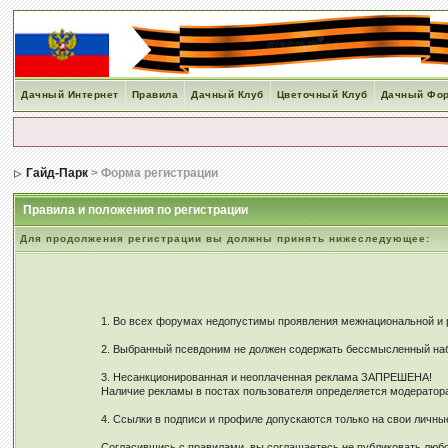
Дачный Интернет
Правила
Дачный Клуб
Цветочный Клуб
Дачный Фо
Гайд-Парк
> Форма регистрации
Правила и положения по регистрации
Для продолжения регистрации вы должны принять нижеследующее:
1. Во всех форумах недопустимы проявления межнациональной и ре
2. Выбранный псевдоним не должен содержать бессмысленный наб
3. Несанкционированная и неоплаченная реклама ЗАПРЕШЕНА!
Наличие рекламы в постах пользователя определяется модерато
4. Ссылки в подписи и профиле допускаются только на свои личн
Согласившись с правилами, вы соглашаетесь не публиковать любо