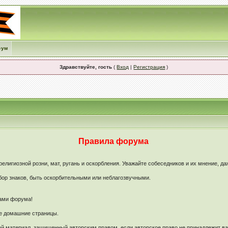
рум
Здравствуйте, гость
(
Вход
|
Регистрация
)
Правила форума
лигиозной розни, мат, ругань и оскорбления. Уважайте собеседников и их мнение, да
ор знаков, быть оскорбительными или неблагозвучными.
рами форума!
ые домашние страницы.
й материал, защищенный авторским правом, если авторское право не принадлежит в