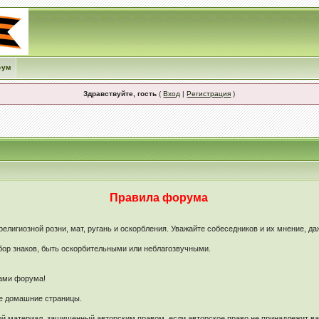
рум
Здравствуйте, гость
(
Вход
|
Регистрация
)
Правила форума
лигиозной розни, мат, ругань и оскорбления. Уважайте собеседников и их мнение, да
ор знаков, быть оскорбительными или неблагозвучными.
рами форума!
ые домашние страницы.
й материал, защищенный авторским правом, если авторское право не принадлежит в