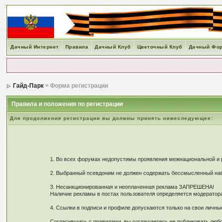
Дачный Интернет
Правила
Дачный Клуб
Цветочный Клуб
Дачный Фо
Гайд-Парк
> Форма регистрации
Правила и положения по регистрации
Для продолжения регистрации вы должны принять нижеследующее:
1. Во всех форумах недопустимы проявления межнациональной и ре
2. Выбранный псевдоним не должен содержать бессмысленный наб
3. Несанкционированная и неоплаченная реклама ЗАПРЕШЕНА!
Наличие рекламы в постах пользователя определяется модерато
4. Ссылки в подписи и профиле допускаются только на свои личн
Согласившись с правилами, вы соглашаетесь не публиковать любо