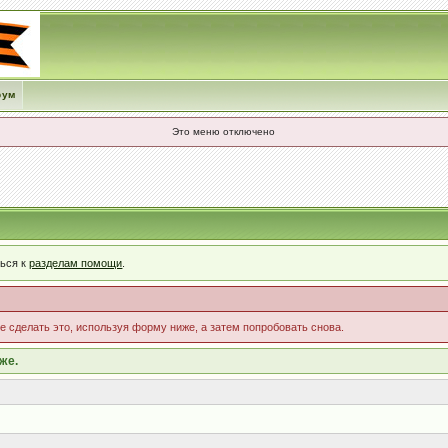
рум
Это меню отключено
ться к
разделам помощи
.
те сделать это, используя форму ниже, а затем попробовать снова.
же.