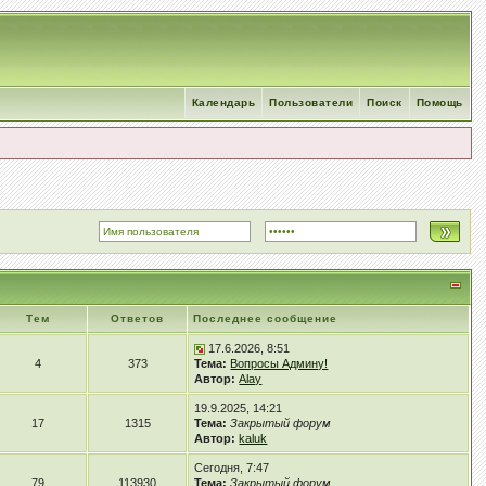
Календарь
Пользователи
Поиск
Помощь
Тем
Ответов
Последнее сообщение
17.6.2026, 8:51
4
373
Тема:
Вопросы Админу!
Автор:
Alay
19.9.2025, 14:21
17
1315
Тема:
Закрытый форум
Автор:
kaluk
Сегодня, 7:47
79
113930
Тема:
Закрытый форум