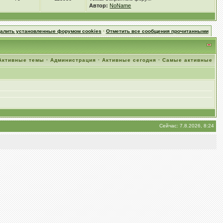
Автор:
NoName
далить установленные форумом cookies
·
Отметить все сообщения прочитанными
Активные темы
·
Администрация
·
Активные сегодня
·
Самые активные
Сейчас: 7.8.2026, 8:24