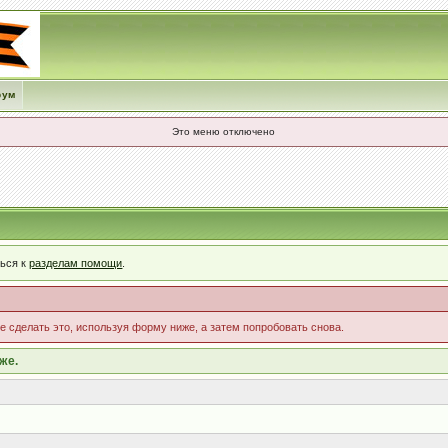
рум
Это меню отключено
ться к
разделам помощи
.
те сделать это, используя форму ниже, а затем попробовать снова.
же.